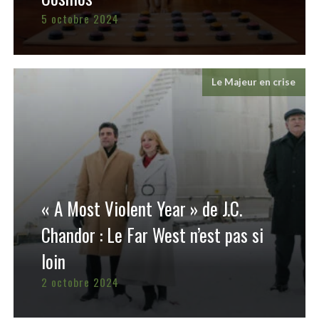
5 octobre 2024
Le Majeur en crise
« A Most Violent Year » de J.C.
Chandor : Le Far West n’est pas si
loin
2 octobre 2024