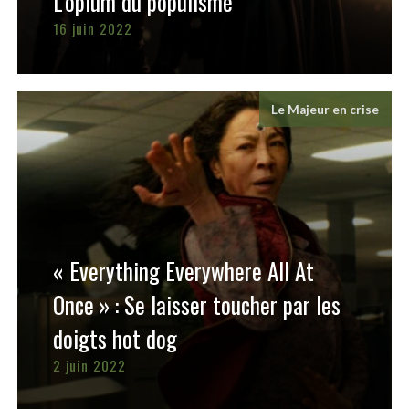
L’opium du populisme
16 juin 2022
Le Majeur en crise
« Everything Everywhere All At
Once » : Se laisser toucher par les
doigts hot dog
2 juin 2022