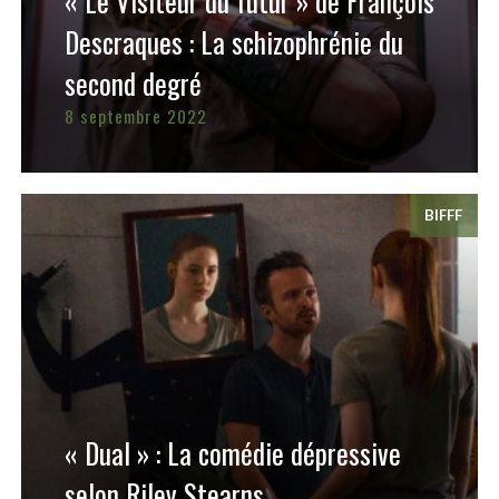
« Le Visiteur du futur » de François
Descraques : La schizophrénie du
second degré
8 septembre 2022
BIFFF
« Dual » : La comédie dépressive
selon Riley Stearns