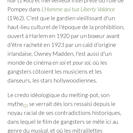
noir
(1960) et merveilleux interprète du rôle de
Pompey dans
L'Homme qui tua Liberty Valance
(1962). C'est que le gardien vieillissant d'un
haut-lieu culturel de l'époque de la prohibition,
ouvert à Harlem en 1920 par un boxeur avant
d'être racheté en 1923 par un caïd d'origine
irlandaise, Owney Madden, l'est aussi d'un
monde de cinéma
en soi
et
pour soi
, où les
gangsters côtoient les musiciens et les
danseurs, les stars hollywoodiennes.
Le credo idéologique du melting-pot, son
mythe
se verrait dès lors ressaisi depuis le
(2)
noyau racial de ses contradictions historiques,
dans lequel le film de gangsters se mêle ici au
genre du
musical
, et où les mitraillettes