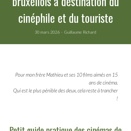
bruxellois à destination du
cinéphile et du touriste
30 mars 2026
Guillaume Richard
Pour mon frère Mathieu et ses 10 films aimés en 15
ans de cinéma.
Qui est le plus pénible des deux, cela reste à trancher
!
Petit guide pratique des cinémas de