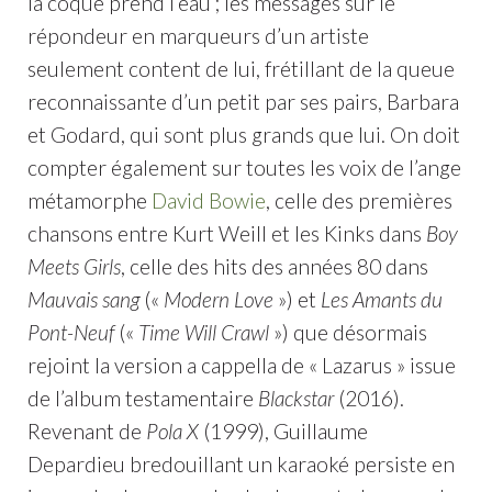
la coque prend l’eau ; les messages sur le
répondeur en marqueurs d’un artiste
seulement content de lui, frétillant de la queue
reconnaissante d’un petit par ses pairs, Barbara
et Godard, qui sont plus grands que lui. On doit
compter également sur toutes les voix de l’ange
métamorphe
David Bowie
, celle des premières
chansons entre Kurt Weill et les Kinks dans
Boy
Meets Girls
, celle des hits des années 80 dans
Mauvais sang
(«
Modern Love
») et
Les Amants du
Pont-Neuf
(«
Time Will Crawl
») que désormais
rejoint la version a cappella de « Lazarus » issue
de l’album testamentaire
Blackstar
(2016).
Revenant de
Pola X
(1999), Guillaume
Depardieu bredouillant un karaoké persiste en