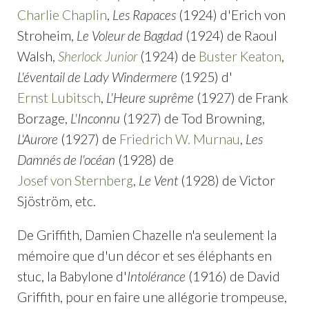
Charlie Chaplin
,
Les Rapaces
(1924) d'Erich von
Stroheim,
Le Voleur de Bagdad
(1924) de Raoul
Walsh,
Sherlock Junior
(1924) de
Buster Keaton
,
L'éventail de Lady Windermere
(1925) d'
Ernst Lubitsch
,
L'Heure suprême
(1927) de Frank
Borzage,
L'Inconnu
(1927) de Tod Browning,
L'Aurore
(1927) de
Friedrich W. Murnau
,
Les
Damnés de l'océan
(1928) de
Josef von Sternberg
,
Le Vent
(1928) de Victor
Sjöström, etc.
De Griffith, Damien Chazelle n'a seulement la
mémoire que d'un décor et ses éléphants en
stuc, la Babylone d'
Intolérance
(1916) de David
Griffith, pour en faire une allégorie trompeuse,