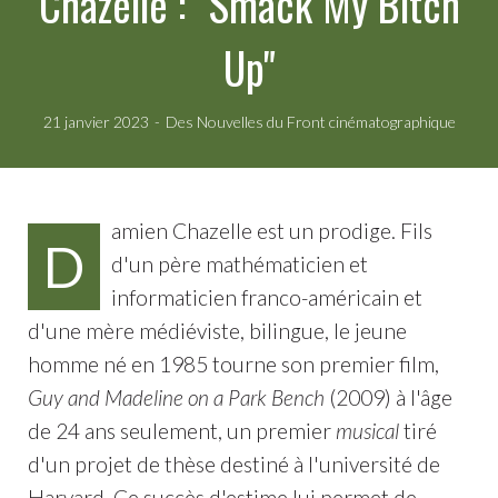
Chazelle : "Smack My Bitch
Up"
21 janvier 2023
Des Nouvelles du Front cinématographique
amien Chazelle est un prodige. Fils
D
d'un père mathématicien et
informaticien franco-américain et
d'une mère médiéviste, bilingue, le jeune
homme né en 1985 tourne son premier film,
Guy and Madeline on a Park Bench
(2009) à l'âge
de 24 ans seulement, un premier
musical
tiré
d'un projet de thèse destiné à l'université de
Harvard. Ce succès d'estime lui permet de