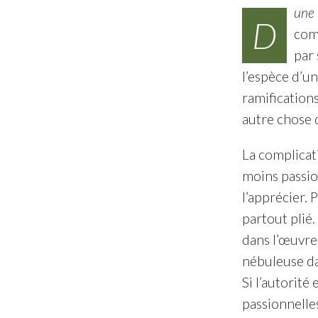
une
D
com
par 
l’espèce d’un
ramifications
autre chose q
La complicat
moins passion
l’apprécier. 
partout plié.
dans l’œuvr
nébuleuse da
Si l’autorité
passionnelles