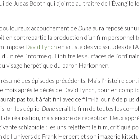
lui de Judas Booth qui ajointe au traître de l’Évangile
e douloureux accouchement de
Dune
aura reposé sur un
oit en contrepartie la production d’un film personnel
ilm impose
David Lynch
en artiste des vicissitudes de l
d’un réel informe qui infiltre les surfaces de l’ordinai
du visage herpétique du baron Harkonnen.
e résumé des épisodes précédents. Mais l’histoire cont
ize mois après le décès de David Lynch, pour en compliq
aurait pas tout à fait fini avec ce film-là, ourlé de plus 
s, on les déplie.
Dune
serait le film de toutes les com
t de réalisation, mais encore de réception. Deux app
ivante schizoïdie : les uns rejettent le film, critiqué p
n de l’univers de Frank Herbert et son imagerie kitsch, 