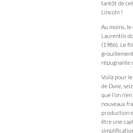
tantôt de ce
Lincoln !
Au moins, l
Laurentiis d
(1986). Le f
grouillement 
répugnante 
Voilà pour l
de
Dune
, se
que l’on n’en 
nouveaux frai
production e
être une capt
simplificatio