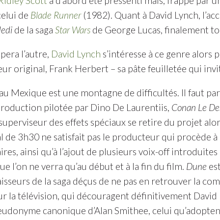
Ridley Scott
a d’abord été pressenti mais, frappé par un
celui de
Blade Runner
(1982). Quant à David Lynch, l’a
Jedi
de la saga
Star Wars
de George Lucas, finalement t
pera l’autre,
David Lynch
s’intéresse à ce genre alors p
ur original, Frank Herbert – sa pâte feuilletée qui invi
au Mexique est une montagne de difficultés. Il faut par
roduction pilotée par Dino De Laurentiis,
Conan Le De
superviseur des effets spéciaux se retire du projet alor
l de 3h30 ne satisfait pas le producteur qui procède à
es, ainsi qu’à l’ajout de plusieurs voix-off introduites 
e l’on ne verra qu’au début et à la fin du film.
Dune
est
isseurs de la saga déçus de ne pas en retrouver la comp
 la télévision, qui découragent définitivement David Ly
eudonyme canonique d’Alan Smithee, celui qu’adoptent d