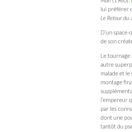
Man
(1980).
lui préférer 
Le Retour du 
D’un space-o
de son créate
Le tournage 
autre superp
malade et le 
montage fina
supplémentair
l’empereur qu
par les conna
dont une pour
tantôt du ps