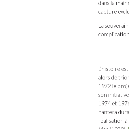
dans la mainm
capture excl
La souverain
complication 
L’histoire e
alors de tri
1972 le proj
son initiati
1974 et 1976
hantera dura
réalisation à