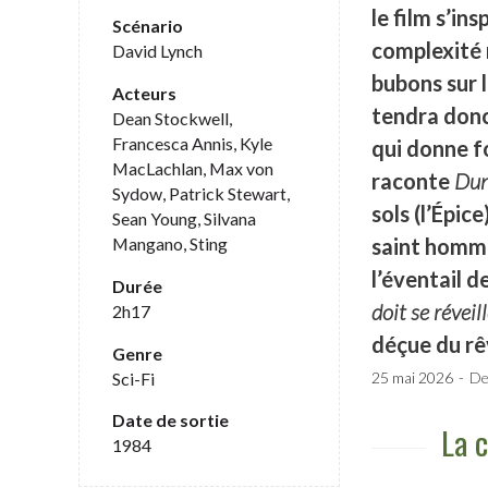
le film s’ins
Scénario
complexité r
David Lynch
bubons sur l
Acteurs
tendra donc 
Dean Stockwell,
Francesca Annis, Kyle
qui donne f
MacLachlan, Max von
raconte
Du
Sydow, Patrick Stewart,
sols (l’Épic
Sean Young, Silvana
Mangano, Sting
saint homme
l’éventail d
Durée
doit se réveil
2h17
déçue du rê
Genre
Sci-Fi
25 mai 2026
De
Date de sortie
La c
1984