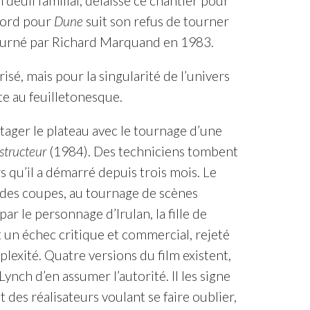
 deuil familial, délaisse ce chantier pour
ccord pour
Dune
suit son refus de tourner
ourné par Richard Marquand en 1983.
risé, mais pour la singularité de l’univers
te au feuilletonesque.
tager le plateau avec le tournage d’une
structeur
(1984). Des techniciens tombent
s qu’il a démarré depuis trois mois. Le
 des coupes, au tournage de scènes
par le personnage d’Irulan, la fille de
 un échec critique et commercial, rejeté
lexité. Quatre versions du film existent,
nch d’en assumer l’autorité. Il les signe
es réalisateurs voulant se faire oublier,