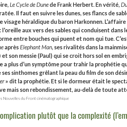
pire,
Le Cycle de Dune
de Frank Herbert. En vérité,
Du
atée. Il faut en suivre les dunes, ses flancs de sa
e visage héraldique du baron Harkonnen. L’affaire 
l’oreille aux vers des sables qui conduisent dans 
orme entre bouches qui puent et nom qui tue. C’est
ne
après
Elephant Man
, ses rivalités dans la mainmi
e) et son messie (Paul) qui se croit hors sol en em
 a plus d’un symptôme pour trahir la prophétie qua
e ses sinthomes grêlant la peau du film de son désir 
ler
» dit la prophétie. Et si le dormeur était le spectat
ve mais son rebondissement, au-delà de toute att
s Nouvelles du Front cinématographique
omplication plutôt que la complexité (l’em