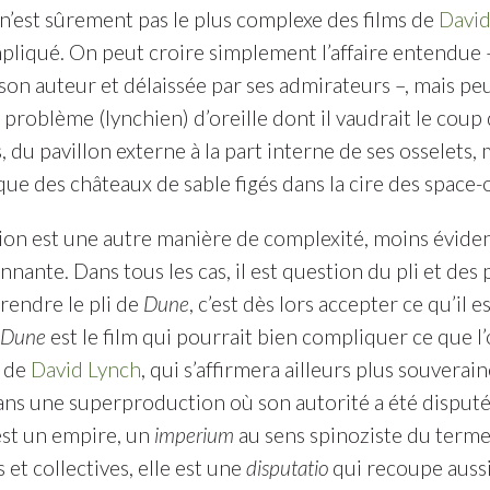
n’est sûrement pas le plus complexe des films de
David
pliqué. On peut croire simplement l’affaire entendue
son auteur et délaissée par ses admirateurs –, mais peut
 problème (lynchien) d’oreille dont il vaudrait le coup 
, du pavillon externe à la part interne de ses osselets,
ue des châteaux de sable figés dans la cire des space-
ion est une autre manière de complexité, moins évide
nante. Dans tous les cas, il est question du pli et des
Prendre le pli de
Dune
, c’est dès lors accepter ce qu’il 
Dune
est le film qui pourrait bien compliquer ce que
e de
David Lynch
, qui s’affirmera ailleurs plus souverai
ns une superproduction où son autorité a été disputée
 est un empire, un
imperium
au sens spinoziste du terme
 et collectives, elle est une
disputatio
qui recoupe aussi 