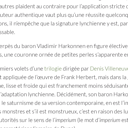
utres plaident au contraire pour l’application stricte 
auteur authentique vaut plus qu’une réussite quelcon
ns, il n’empêche que la signature lynchienne y est, par
ssable.
herpès du baron Vladimir Harkonnen en figure électivem
s, une couronne ornée de petites perles s’apparente en
miers volets d’une
trilogie
dirigée par
Denis Villeneuv
t appliquée de l’œuvre de Frank Herbert, mais dans la
 lisse et froide qui est franchement moins séduisante
l’adaptation lynchienne. Décidément, son baron Harkonn
 le saturnisme de sa version contemporaine, en est l’i
 monstres et s’il est monstrueux, c’est en raison des l
utorités sur le sens de l’
imperium
(le mot d’
imperium
est