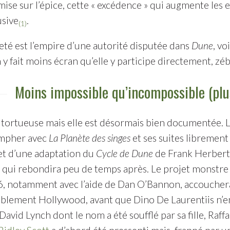
ise sur l’épice, cette « excédence » qui augmente les 
usive
.
(1)
eté est l’empire d’une autorité disputée dans
Dune
, vo
y fait moins écran qu’elle y participe directement, zéb
Moins impossible qu’incompossible (pl
st tortueuse mais elle est désormais bien documentée. 
ompher avec
La Planète des singes
et ses suites librement
et d’une adaptation du
Cycle de Dune
de Frank Herbert. 
ve qui rebondira peu de temps après. Le projet monstr
, notamment avec l’aide de Dan O’Bannon, accouchera 
blement Hollywood, avant que Dino De Laurentiis n’en 
 David Lynch dont le nom a été soufflé par sa fille, Raf