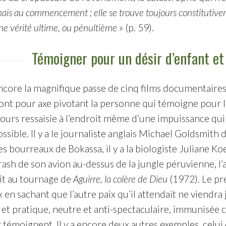
mais au commencement ; elle se trouve toujours constitutivemen
une vérité ultime, ou pénultième
» (p. 59).
Témoigner pour un désir d’enfant e
ncore la magnifique passe de cinq films documentair
ont pour axe pivotant la personne qui témoigne pour la 
jours ressaisie à l’endroit même d’une impuissance qui
ossible. Il y a le journaliste anglais Michael Goldsmith
es bourreaux de Bokassa, il y a la biologiste Juliane K
ash de son avion au-dessus de la jungle péruvienne, l’
lait au tournage de
Aguirre, la colère de Dieu
(1972). Le pr
x en sachant que l’autre paix qu’il attendait ne viendra
e et pratique, neutre et anti-spectaculaire, immunisée co
x témoignent. Il y a encore deux autres exemples, celui