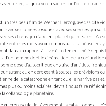
 aventurier, lui qui a voulu sauter sur l’occasion au ri
t un très beau film de Werner Herzog, avec sa cité v
on, avec ses fumées toxiques, avec ses silences qui son
vec ses chiens qui n’aboient plus et qui meurent. Au s
conte entre les mots avoir compris aussi sa bêtise en 
vent dans un rapport à la vie étroitement mêlé depuis l
ux d’un homme dont le cinéma tient de la conjuration
bonne dose d’autocritique en guise d’antidote ironique
ur autant qu’en dérogeant à toutes les prévisions ou c
ienne de la catastrophe en tant qu’elle n’arrive pas et, 
mes plus ou moins éclairés, devrait nous faire réfléchi
 la collapsologie planétaire.
ole au crépuscule de l’événement, la catastrophe qui n’e