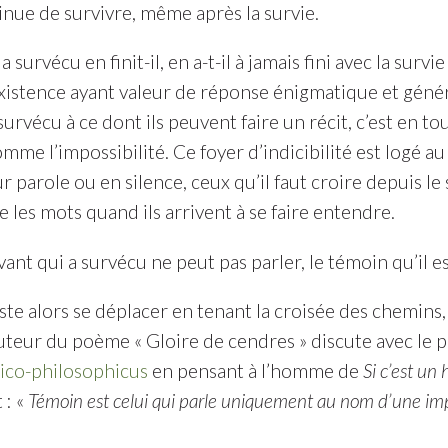
tinue de survivre, même après la survie.
a survécu en finit-il, en a-t-il à jamais fini avec la surv
existence ayant valeur de réponse énigmatique et géné
 survécu à ce dont ils peuvent faire un récit, c’est en to
omme l’impossibilité. Ce foyer d’indicibilité est logé a
ur parole ou en silence, ceux qu’il faut croire depuis le
e les mots quand ils arrivent à se faire entendre.
vant qui a survécu ne peut pas parler, le témoin qu’il est
ste alors se déplacer en tenant la croisée des chemins
’auteur du poème « Gloire de cendres » discute avec le
gico-philosophicus
en pensant à l’homme de
Si c’est u
 : «
Témoin est celui qui parle uniquement au nom d’une impo