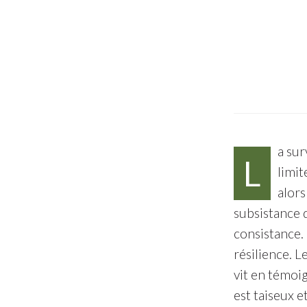
a sur
L
limit
alors
subsistance d
consistance. 
résilience. L
vit en témoi
est taiseux e