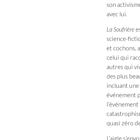
son activisme
avec lui.
La Soufrière
es
science-ficti
et cochons, a
celui qui ra
autres qui vi
des plus bea
incluant une 
événement po
l’événement t
catastrophis
quasi zéro de
L’aigle s’env