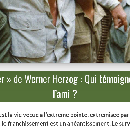
ler » de Werner Herzog : Qui témoign
l’ami ?
’est la vie vécue à l’extrême pointe, extrémisée par
t le franchissement est un anéantissement. Le surv