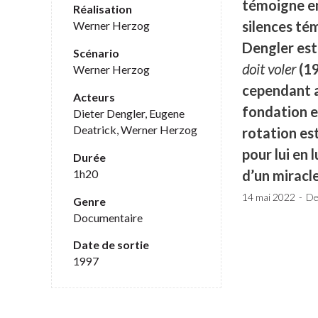
témoigne en 
Réalisation
silences tém
Werner Herzog
Dengler est
Scénario
doit voler
(19
Werner Herzog
cependant au
Acteurs
fondation e
Dieter Dengler, Eugene
Deatrick, Werner Herzog
rotation es
pour lui en 
Durée
1h20
d’un miracle
14 mai 2022
De
Genre
Documentaire
Date de sortie
1997