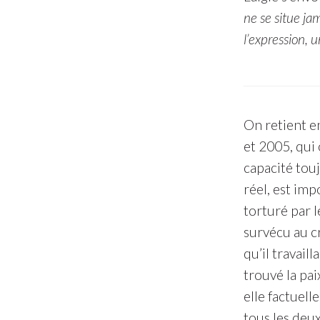
ne se situe ja
l’expression, 
On retient e
et 2005, qui 
capacité tou
réel, est imp
torturé par l
survécu au cr
qu’il travail
trouvé la pai
elle factuell
tous les deu