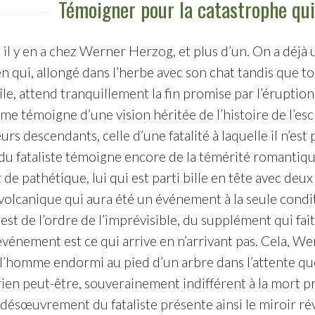
Témoigner pour la catastrophe qui 
 il y en a chez Werner Herzog, et plus d’un. On a déjà
 qui, allongé dans l’herbe avec son chat tandis que to
île, attend tranquillement la fin promise par l’éruptio
 témoigne d’une vision héritée de l’histoire de l’escla
eurs descendants, celle d’une fatalité à laquelle il n’es
du fataliste témoigne encore de la témérité romantique
de pathétique, lui qui est parti bille en tête avec deu
olcanique qui aura été un événement à la seule conditio
st de l’ordre de l’imprévisible, du supplément qui fait
L’événement est ce qui arrive en n’arrivant pas. Cela,
l’homme endormi au pied d’un arbre dans l’attente que
rien peut-être, souverainement indifférent à la mort p
désœuvrement du fataliste présente ainsi le miroir rév