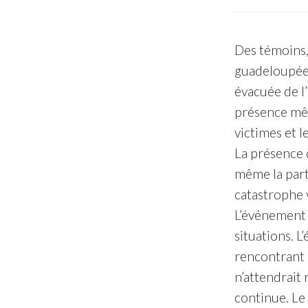
Des témoins,
guadeloupéen
évacuée de l’
présence même
victimes et l
La présence 
même la part 
catastrophe v
L’événement e
situations. 
rencontrant 
n’attendrait 
continue. Le 