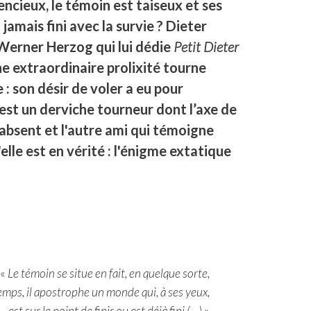
ncieux, le témoin est taiseux et ses
 jamais fini avec la survie ? Dieter
 Werner Herzog qui lui dédie
Petit Dieter
e extraordinaire prolixité tourne
: son désir de voler a eu pour
est un derviche tourneur dont l’axe de
absent et l'autre ami qui témoigne
'elle est en vérité : l'énigme extatique
«
Le témoin se situe en fait, en quelque sorte,
temps, il apostrophe un monde qui, à ses yeux,
est sur le point de finir ou est déjà fini (…)
»