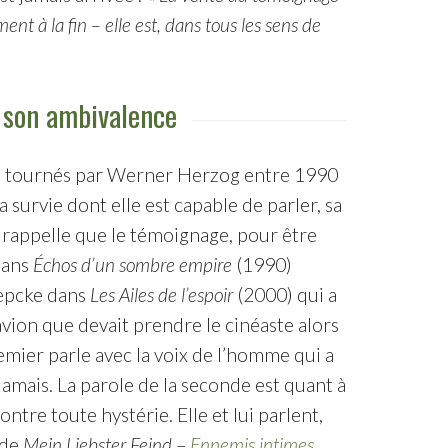
t à la fin – elle est, dans tous les sens de
t son ambivalence
es tournés par Werner Herzog entre 1990
survie dont elle est capable de parler, sa
 rappelle que le témoignage, pour être
 dans
Échos d’un sombre empire
(1990)
oepcke dans
Les Ailes de l’espoir
(2000) qui a
avion que devait prendre le cinéaste alors
emier parle avec la voix de l’homme qui a
 jamais. La parole de la seconde est quant à
ntre toute hystérie. Elle et lui parlent,
 de
Mein Liebster Feind
–
Ennemis intimes