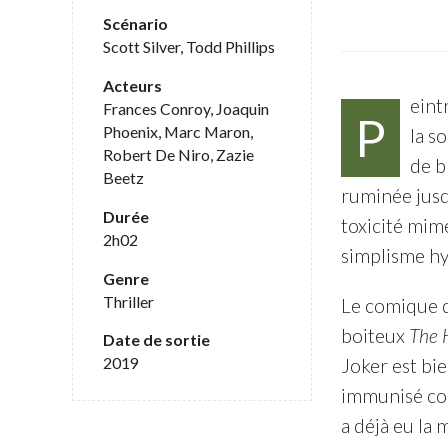
Scénario
Scott Silver, Todd Phillips
Acteurs
eint
Frances Conroy, Joaquin
P
Phoenix, Marc Maron,
la s
Robert De Niro, Zazie
de b
Beetz
ruminée jusqu
Durée
toxicité mim
2h02
simplisme hy
Genre
Thriller
Le comique d
boiteux
The H
Date de sortie
2019
Joker est bie
immunisé con
a déjà eu la 