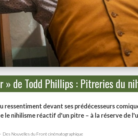
r » de Todd Phillips : Pitreries du ni
 du ressentiment devant ses prédécesseurs comique 
le nihilisme réactif d'un pitre – à la réserve de l'
Des Nouvelles du Front cinématographique