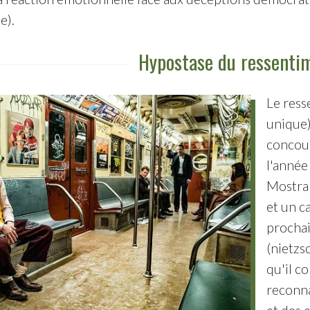
e).
Hypostase du ressenti
Le ress
unique)
concour
l'année
Mostra 
et un c
prochai
(nietzs
qu'il c
reconna