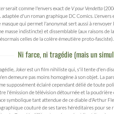
ker
serait comme l'envers exact de
V pour Vendetta
(2006
 adaptée d'un roman graphique DC Comics. L'envers ex
e masque qui permet l'anonymat sert aussi à renvoyer 
 masse indistincte) et dissemblable (aux raisons de la 
ésormais celles de la colère émeutière proto-fasciste).
Ni farce, ni tragédie (mais un simu
ragédie,
Joker
est un film nihiliste qui, s'il tente d'en
n'en demeure pas moins homogène à son objet. La parodi
me supposément éclairé cependant délié de toute poli
tre l'émission de télévision détournée et la poudrière 
ce symbolique tant attendue de ce diable d'Arthur Flec
iographique couturé de ses tares héréditaires pour se 