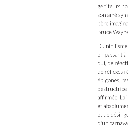
géniteurs pou
son aîné sym
père imaginai
Bruce Wayne,
Du nihilisme 
en passant à
qui, de réact
de réflexes r
épigones, res
destructrice
affirmée. La 
et absolumen
et de désingu
d'un carnaval