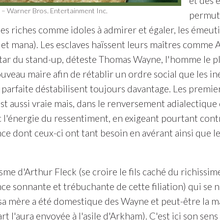
et des 
 – Warner Bros. Entertainment Inc.
permuta
les riches comme idoles à admirer et égaler, les émeut
 et mana). Les esclaves haïssent leurs maîtres comme Ar
 star du stand-up, déteste Thomas Wayne, l'homme le p
uveau maire afin de rétablir un ordre social que les i
 parfaite déstabilisent toujours davantage. Les premier
st aussi vraie mais, dans le renversement adialectique
c l'énergie du ressentiment, en exigeant pourtant cont
e dont ceux-ci ont tant besoin en avérant ainsi que le 
asme d'Arthur Fleck (se croire le fils caché du richiss
ce sonnante et trébuchante de cette filiation) qui se 
 (sa mère a été domestique des Wayne et peut-être la 
art l'aura envoyée à l'asile d'Arkham). C'est ici son sens 