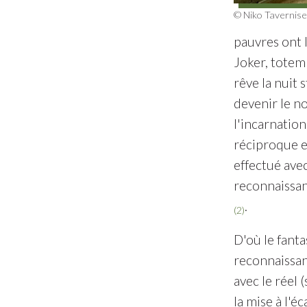
© Niko Tavernise
pauvres ont 
Joker, totem
rêve la nuit
devenir le no
l'incarnation
réciproque e
effectué ave
reconnaissanc
.
(2)
D'où le fant
reconnaissan
avec le réel
la mise à l'éc