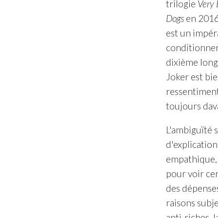
trilogie
Very 
Dogs
en 2016)
est un impéra
conditionner 
dixième long
Joker est bie
ressentiment 
toujours dava
L'ambiguïté 
d'explication
empathique, 
pour voir cer
des dépenses
raisons subje
anti-riches,