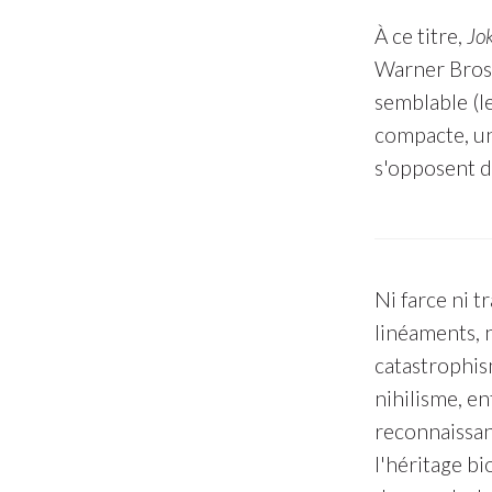
À ce titre,
Jo
Warner Bros.
semblable (l
compacte, une
s'opposent d
Ni farce ni t
linéaments, 
catastrophis
nihilisme, en
reconnaissan
l'héritage b