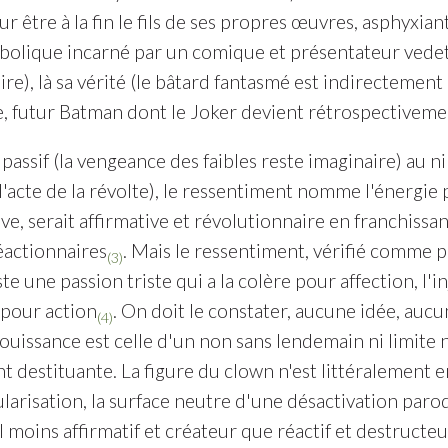
r être à la fin le fils de ses propres œuvres, asphyxian
bolique incarné par un comique et présentateur vedette
re), là sa vérité (le bâtard fantasmé est indirectement 
 futur Batman dont le Joker devient rétrospectivemen
passif (la vengeance des faibles reste imaginaire) au nih
 l'acte de la révolte), le ressentiment nomme l'énergi
ive, serait affirmative et révolutionnaire en franchiss
éactionnaires
. Mais le ressentiment, vérifié comme p
(3)
te une passion triste qui a la colère pour affection, l'
 pour action
. On doit le constater, aucune idée, aucu
(4)
jouissance est celle d'un non sans lendemain ni limite
t destituante. La figure du clown n'est littéralement 
larisation, la surface neutre d'une désactivation parodi
 moins affirmatif et créateur que réactif et destructeu