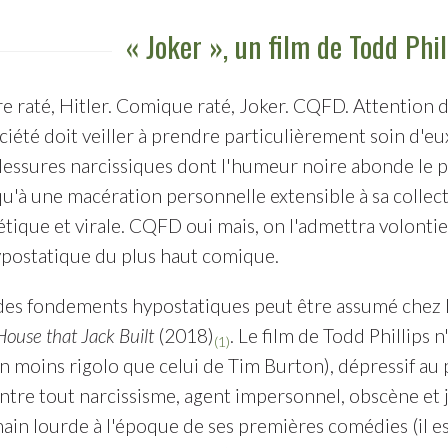
« Joker », un film de Todd Phil
re raté, Hitler. Comique raté, Joker. CQFD. Attention 
ociété doit veiller à prendre particulièrement soin d'e
lessures narcissiques dont l'humeur noire abonde le pl
'à une macération personnelle extensible à sa collectiv
étique et virale. CQFD oui mais, on l'admettra volonti
postatique du plus haut comique.
es fondements hypostatiques peut être assumé chez L
ouse that Jack Built
(2018)
. Le film de Todd Phillips 
(1)
n moins rigolo que celui de Tim Burton), dépressif au 
tre tout narcissisme, agent impersonnel, obscène et jo
main lourde à l'époque de ses premières comédies (il es