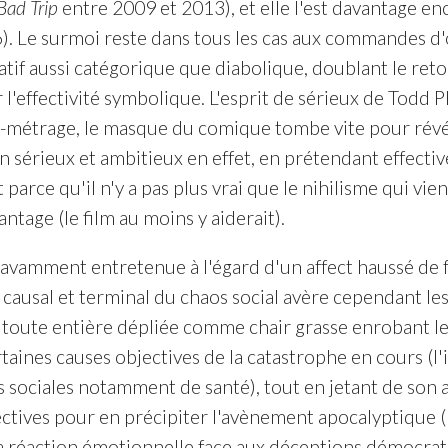
Bad Trip
entre 2009 et 2013), et elle l'est davantage enc
. Le surmoi reste dans tous les cas aux commandes d'o
tif aussi catégorique que diabolique, doublant le reto
l'effectivité symbolique. L'esprit de sérieux de Todd 
-métrage, le masque du comique tombe vite pour révéle
n sérieux et ambitieux en effet, en prétendant effectiv
parce qu'il n'y a pas plus vrai que le nihilisme qui vient
ntage (le film au moins y aiderait).
savamment entretenue à l'égard d'un affect haussé de
 causal et terminal du chaos social avère cependant le
toute entière dépliée comme chair grasse enrobant le 
taines causes objectives de la catastrophe en cours (l'
 sociales notamment de santé), tout en jetant de son a
ctives pour en précipiter l'avènement apocalyptique (l
 la réaction émotionnelle face aux déceptions démocra