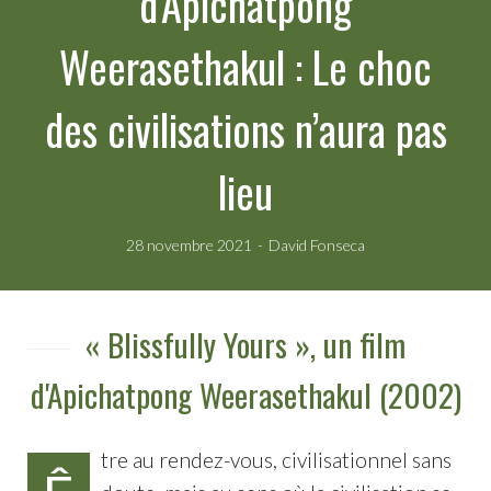
d'Apichatpong
Weerasethakul : Le choc
des civilisations n’aura pas
lieu
28 novembre 2021
David Fonseca
« Blissfully Yours », un film
d'Apichatpong Weerasethakul (2002)
tre au rendez-vous, civilisationnel sans