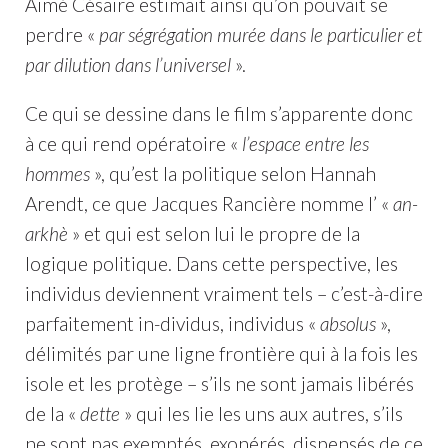
Aimé Césaire estimait ainsi qu’on pouvait se
perdre «
par ségrégation murée dans le particulier et
par dilution dans l’universel
».
Ce qui se dessine dans le film s’apparente donc
à ce qui rend opératoire «
l’espace entre les
hommes
», qu’est la politique selon Hannah
Arendt, ce que Jacques Rancière nomme l’ «
an-
arkhè
» et qui est selon lui le propre de la
logique politique. Dans cette perspective, les
individus deviennent vraiment tels – c’est-à-dire
parfaitement in-dividus, individus «
absolus
»,
délimités par une ligne frontière qui à la fois les
isole et les protège – s’ils ne sont jamais libérés
de la «
dette
» qui les lie les uns aux autres, s’ils
ne sont pas exemptés, exonérés, dispensés de ce