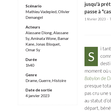
jusqu'à prét
Scénario
passe à "cas
Mathieu Vadepied, Olivier
Demangel
1 février 2023
Acteurs
Alassane Diong, Alassane
Sy, Aminata Wone, Bamar
Kane, Jonas Bloquet,
i tan
Omar Sy
S
comme
Durée
desti
1h40
moment où un
Genre
Babylon
de D
Drame, Guerre, Histoire
presque total
Date de sortie
pas cru une 
4 janvier 2023
au statut d’o
départ, béné