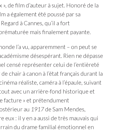
 », de film d’auteur à sujet. Honoré de la
ilm a également été poussé par sa
n Regard à Cannes, qu’il a fort
prématurée mais finalement payante.
 monde l’a vu, apparemment – on peut se
n académisme désespérant. Rien ne dépasse
uel censé représenter celui de l’entièreté
de chair à canon à l’état français durant la
 cinéma réaliste, caméra à l’épaule, suivant
out avec un arrière-fond historique et
ne facture » et prétendument
ostérieur au
1917
de Sam Mendes,
 eux : il y en a aussi de très mauvais qui
terrain du drame familial émotionnel en