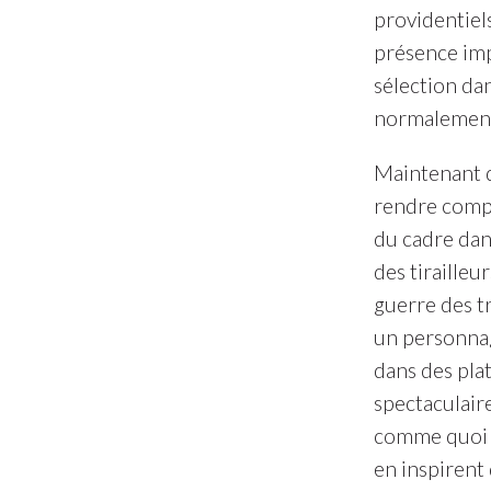
providentiels
présence imp
sélection dan
normalement
Maintenant q
rendre comp
du cadre dans
des tirailleu
guerre des tr
un personnag
dans des pla
spectaculaire
comme quoi il
en inspirent 