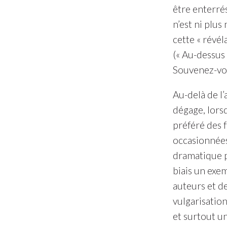
être enterré
n’est ni plus
cette « révél
(« Au-dessus 
Souvenez-vou
Au-delà de l
dégage, lors
préféré des 
occasionnées 
dramatique po
biais un exe
auteurs et de
vulgarisatio
et surtout un