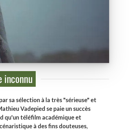
re inconnu
r sa sélection à la très "sérieuse" et
athieu Vadepied se paie un succès
ond qu'un téléfilm académique et
 scénaristique à des fins douteuses,