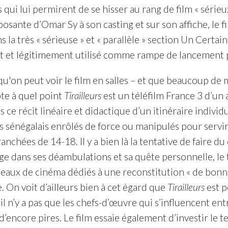
 qui lui permirent de se hisser au rang de film « sérieux
osante d’Omar Sy à son casting et sur son affiche, le f
s la très « sérieuse » et « parallèle » section Un Certai
 et légitimement utilisé comme rampe de lancement 
u'on peut voir le film en salles – et que beaucoup de
te à quel point
Tirailleurs
est un téléfilm France 3 d’u
 ce récit linéaire et didactique d’un itinéraire individ
rs sénégalais enrôlés de force ou manipulés pour servir 
anchées de 14-18. Il y a bien là la tentative de faire du
e dans ses déambulations et sa quête personnelle, le t
teaux de cinéma dédiés à une reconstitution « de bon
. On voit d’ailleurs bien à cet égard que
Tirailleurs
est p
 n’y a pas que les chefs-d’œuvre qui s’influencent entre
d’encore pires. Le film essaie également d’investir le 