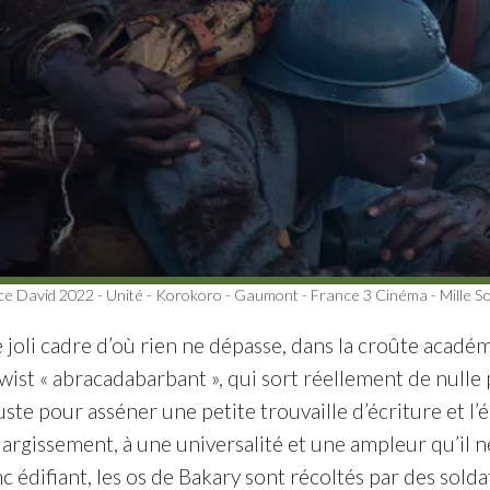
 David 2022 - Unité - Korokoro - Gaumont - France 3 Cinéma - Mille Sole
 joli cadre d’où rien ne dépasse, dans la croûte acadé
twist « abracadabarbant », qui sort réellement de nulle 
uste pour asséner une petite trouvaille d’écriture et l’
élargissement, à une universalité et une ampleur qu’il
 édifiant, les os de Bakary sont récoltés par des solda