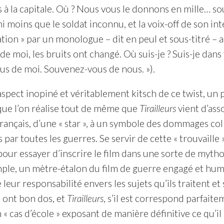
s à la capitale. Où ? Nous vous le donnons en mille… s
 ni moins que le soldat inconnu, et la voix-off de son in
ation » par un monologue – dit en peul et sous-titré –
de moi, les bruits ont changé. Où suis-je ? Suis-je dans
s de moi. Souvenez-vous de nous. »).
’aspect inopiné et véritablement kitsch de ce twist, un
que l’on réalise tout de même que
Tirailleurs
vient d’ass
français, d’une « star », à un symbole des dommages co
par toutes les guerres. Se servir de cette « trouvaille
ur essayer d’inscrire le film dans une sorte de mythol
mple, un mètre-étalon du film de guerre engagé et huma
 leur responsabilité envers les sujets qu’ils traitent et
n ont bon dos, et
Tirailleurs
, s’il est correspond parfaitem
 « cas d’école » exposant de manière définitive ce qu’il