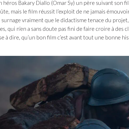
on héros Bakary Diallo (Omar Sy) un père suivant son f
te, mais le film réussit l’exploit de ne jamais émouvoir 
 surnage vraiment que le didactisme tenace du projet, 
es, qui n’en a sans doute pas fini de faire croire à des c
e à dire, qu’un bon film c’est avant tout une bonne hi