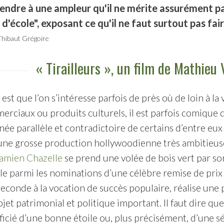
endre à une ampleur qu'il ne mérite assurément pas
 d'école", exposant ce qu'il ne faut surtout pas fair
Thibaut Grégoire
« Tirailleurs », un film de Mathieu
t est que l’on s’intéresse parfois de près où de loin à la
rciaux ou produits culturels, il est parfois comique 
née parallèle et contradictoire de certains d’entre eux 
e grosse production hollywoodienne très ambitieuse e
amien Chazelle
se prend une volée de bois vert par so
e parmi les nominations d’une célèbre remise de prix d
seconde à la vocation de succès populaire, réalise une
bjet patrimonial et politique important. Il faut dire qu
ficié d’une bonne étoile ou, plus précisément, d’une 