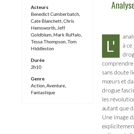
Analyse
Acteurs
Benedict Cumberbatch,
Cate Blanchett, Chris
Hemsworth, Jeff
Goldblum, Mark Ruffalo,
anal
L'
Tessa Thompson, Tom
à ce
Hiddleston
drog
Durée
comprendre d
2h10
sans doute li
Genre
mœurs et dan
Action, Aventure,
drogue fascin
Fantastique
les révolutio
autant que da
Une image dan
explicitemen