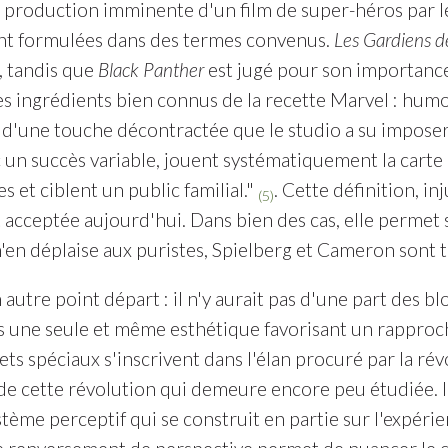
 production imminente d'un film de super-héros par l
nt formulées dans des termes convenus.
Les Gardiens de
, tandis que
Black Panther
est jugé pour son importance 
es ingrédients bien connus de la recette Marvel : humou
 d'une touche décontractée que le studio a su imposer
 un succès variable, jouent systématiquement la carte 
 et ciblent un public familial."
. Cette définition, in
(5)
cceptée aujourd'hui. Dans bien des cas, elle permet s
n'en déplaise aux puristes, Spielberg et Cameron sont 
autre point départ : il n'y aurait pas d'une part des 
s une seule et même esthétique favorisant un rapproch
ffets spéciaux s'inscrivent dans l'élan procuré par la 
de cette révolution qui demeure encore peu étudiée. Il
stème perceptif qui se construit en partie sur l'expé