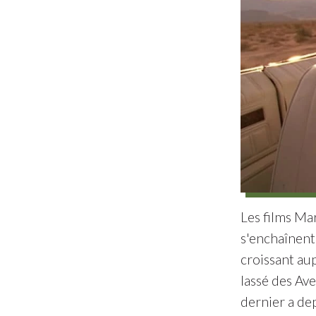
Les films Mar
s'enchaînent
croissant au
lassé des Av
dernier a de