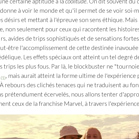
une certaine aptitude à la
coolitude
. On dit souvent du 
l donne à voir le monde et qu'il permet de se voir soi
es désirs et mettant à l'épreuve son sens éthique. Mais
re, non seulement pour ceux qui racontent les histoire
rs, avides de trips sophistiqués et de sensations fort
t-être l'accomplissement de cette destinée inavouée 
délique. Les effets spéciaux ont atteint un tel degré 
es trips les plus fous. Par là, le blockbuster ne "tourn
"
, mais aurait atteint la forme ultime de l'expérience 
(1)
 À rebours des clichés tenaces qui ne traduisent au f
ms prétendument écervelés, nous allons tenter d'approc
ent ceux de la franchise Marvel, à travers l'expérienc