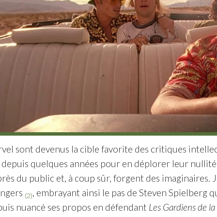
vel sont devenus la cible favorite des critiques intell
 depuis quelques années pour en déplorer leur nullité
près du public et, à coup sûr, forgent des imaginaire
engers
, embrayant ainsi le pas de Steven Spielberg q
(2)
puis nuancé ses propos en défendant
Les Gardiens de la