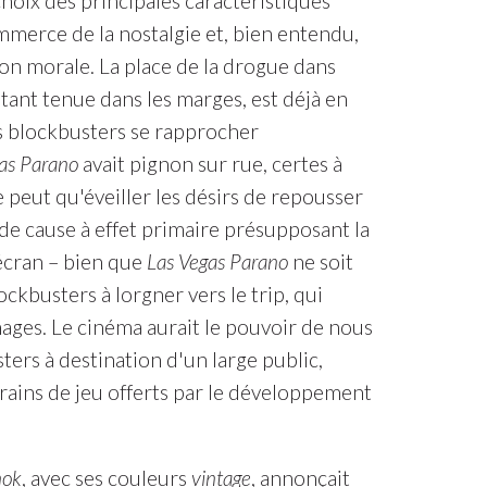
hoix des principales caractéristiques
mmerce de la nostalgie et, bien entendu,
ion morale. La place de la drogue dans
étant tenue dans les marges, est déjà en
es blockbusters se rapprocher
as Parano
avait pignon sur rue, certes à
ne peut qu'éveiller les désirs de repousser
 de cause à effet primaire présupposant la
'écran – bien que
Las Vegas Parano
ne soit
ckbusters à lorgner vers le trip, qui
ages. Le cinéma aurait le pouvoir de nous
ers à destination d'un large public,
rains de jeu offerts par le développement
nok
, avec ses couleurs
vintage
, annonçait