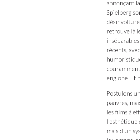
annonçant la
Spielberg so
désinvolture
retrouve là l
inséparables
récents, avec
humoristiques
couramment a
englobe. Et 
Postulons un 
pauvres, mai
les films à e
l'esthétique 
mais d'un sy