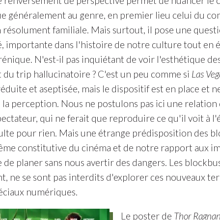
ce renversement de perspective permet de nuancer le c
ue généralement au genre, en premier lieu celui du co
 résolument familiale. Mais surtout, il pose une quest
, importante dans l'histoire de notre culture tout en 
rénique. N'est-il pas inquiétant de voir l'esthétique d
du trip hallucinatoire ? C'est un peu comme si
Las Veg
éduite et aseptisée, mais le dispositif est en place et 
e la perception. Nous ne postulons pas ici une relation
ectateur, qui ne ferait que reproduire ce qu'il voit à l
ulte pour rien. Mais une étrange prédisposition des blo
même constitutive du cinéma et de notre rapport aux im
 de planer sans nous avertir des dangers. Les blockbust
 ne se sont pas interdits d'explorer ces nouveaux ter
péciaux numériques.
Le poster de
Thor Ragna