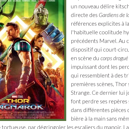
un nouveau délire kitsch
directe des
Gardiens de la
références explicites à l
l'habituelle coolitude hy
précédents Marvel. Au c
dispositif qui court-circ
en scène du
corps drogué
impuissant dont les per
qui ressemblent à des tr
premières scènes, Thor 
Strange. Ce dernier lui 
font perdre ses repères 
dans différentes pièces 
bière à la main sans mêm
e tortueuse, par dégringoler les escaliers du manoir. 