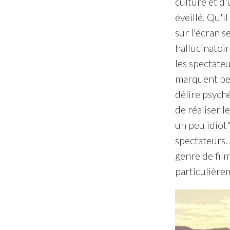
culture et d'
éveillé. Qu'i
sur l'écran s
hallucinatoi
les spectateu
marquent peu
délire psyché
de réaliser l
un peu idiot
spectateurs.
genre de fil
particulièrem