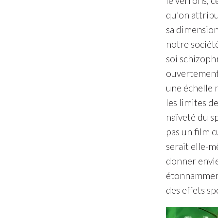
le verrons, 
qu'on attrib
sa dimension
notre société
soi schizoph
ouvertement 
une échelle r
les limites d
naïveté du sp
pas un film c
serait elle-
donner envie
étonnamment,
des effets s