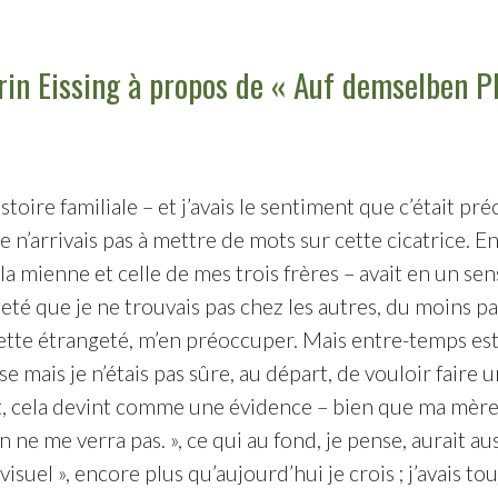
rin Eissing à propos de « Auf demselben 
toire familiale – et j’avais le sentiment que c’était pr
 je n’arrivais pas à mettre de mots sur cette cicatrice. 
la mienne et celle de mes trois frères – avait en un sens
 que je ne trouvais pas chez les autres, du moins pas d
ette étrangeté, m’en préoccuper. Mais entre-temps est 
mais je n’étais pas sûre, au départ, de vouloir faire u
 cela devint comme une évidence – bien que ma mère ait
e me verra pas. », ce qui au fond, je pense, aurait aus
visuel », encore plus qu’aujourd’hui je crois ; j’avais to