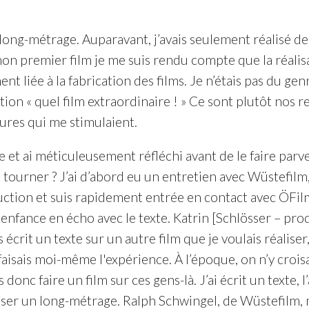
ong-métrage. Auparavant, j’avais seulement réalisé d
t mon premier film je me suis rendu compte que la réali
ent liée à la fabrication des films. Je n’étais pas du
jection « quel film extraordinaire ! » Ce sont plutôt nos r
ures qui me stimulaient.
e et ai méticuleusement réfléchi avant de le faire par
 tourner ? J’ai d’abord eu un entretien avec Wüstefilm,
uction et suis rapidement entrée en contact avec ÖFil
enfance en écho avec le texte. Katrin [Schlösser – pr
s écrit un texte sur un autre film que je voulais réalise
faisais moi-même l'expérience. À l’époque, on n’y croi
onc faire un film sur ces gens-là. J’ai écrit un texte, l
éaliser un long-métrage. Ralph Schwingel, de Wüstefilm, 