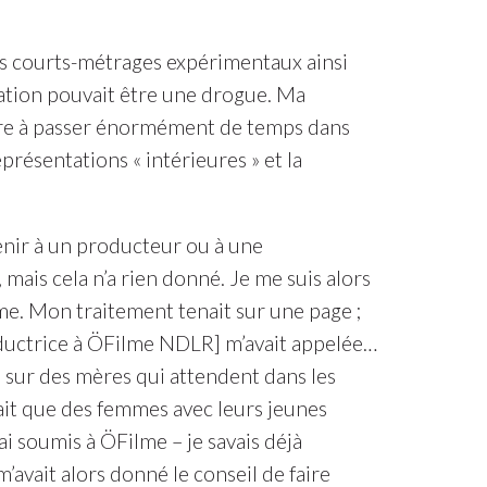
es courts-métrages expérimentaux ainsi
sation pouvait être une drogue. Ma
 genre à passer énormément de temps dans
eprésentations « intérieures » et la
venir à un producteur ou à une
 mais cela n’a rien donné. Je me suis alors
me. Mon traitement tenait sur une page ;
oductrice à ÖFilme NDLR] m’avait appelée…
r, sur des mères qui attendent dans les
sait que des femmes avec leurs jeunes
’ai soumis à ÖFilme – je savais déjà
m’avait alors donné le conseil de faire