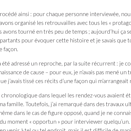
procédé ainsi : pour chaque personne interviewée, no
 avons organisé les retrouvailles avec tous les « protag
avons tourné en très peu de temps ; aujourd’hui ça ser
artants pour évoquer cette histoire et je savais que tou
e façon.
'a été adressé un reproche, par la suite récurrent : je co
naissance de cause – pour eux, je n’avais pas mené un 
e j’avais tissé ces récits d’une façon qui m’arrangeait 
 chronologique dans lequel les rendez-vous avaient été
 famille. Toutefois, j’ai remarqué dans des travaux ulté
même dans le cas de figure opposé, quand je ne connais
tion du moment « opportun » pour interviewer quelqu’un. 
n venir à tel ou tel endroit, mais il est difficile de man