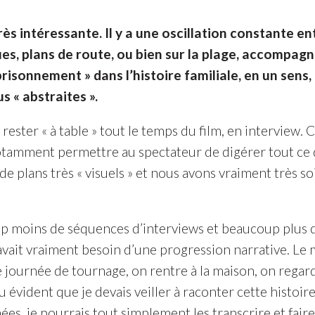
rès intéressante. Il y a une oscillation constante e
ues, plans de route, ou bien sur la plage, accompagn
prisonnement » dans l’histoire familiale, en un sens,
s « abstraites ».
ester « à table » tout le temps du film, en interview. 
otamment permettre au spectateur de digérer tout ce q
 plans très « visuels » et nous avons vraiment très so
oup moins de séquences d’interviews et beaucoup plus d’
ait vraiment besoin d’une progression narrative. Le m
e journée de tournage, on rentre à la maison, on regard
u évident que je devais veiller à raconter cette histoi
es, je pourrais tout simplement les transcrire et faire 