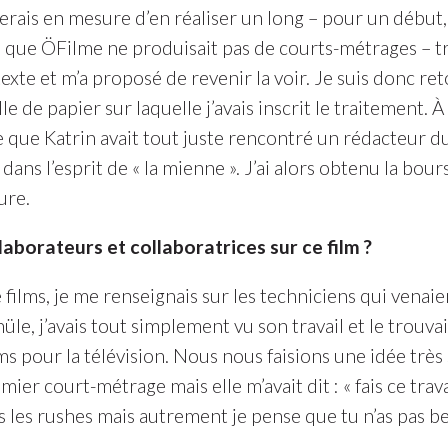
erais en mesure d’en réaliser un long – pour un début, 
ué que ÖFilme ne produisait pas de courts-métrages – tr
exte et m’a proposé de revenir la voir. Je suis donc r
e de papier sur laquelle j’avais inscrit le traitement. À p
 que Katrin avait tout juste rencontré un rédacteur d
ns l’esprit de « la mienne ». J’ai alors obtenu la bourse
ure.
borateurs et collaboratrices sur ce film ?
 films, je me renseignais sur les techniciens qui venaie
e, j’avais tout simplement vu son travail et le trouvai
ilms pour la télévision. Nous nous faisions une idée très
mier court-métrage mais elle m’avait dit : « fais ce trav
 les rushes mais autrement je pense que tu n’as pas 