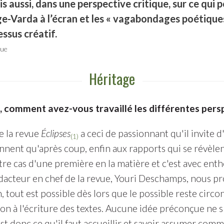
s aussi, dans une perspective critique, sur ce qui p
e-Varda à l’écran et les « vagabondages poétiques »
ssus créatif.
que
Héritage
 comment avez-vous travaillé les différentes persp
e la revue
Éclipses
a ceci de passionnant qu'il invite d'
(1)
nnent qu'après coup, enfin aux rapports qui se révèle
otre cas d'une première en la matière et c'est avec en
édacteur en chef de la revue, Youri Deschamps, nous pr
 tout est possible dès lors que le possible reste circon
ion à l'écriture des textes. Aucune idée préconçue ne s
 est donc ce qu'il faut accueillir et savoir assumer c