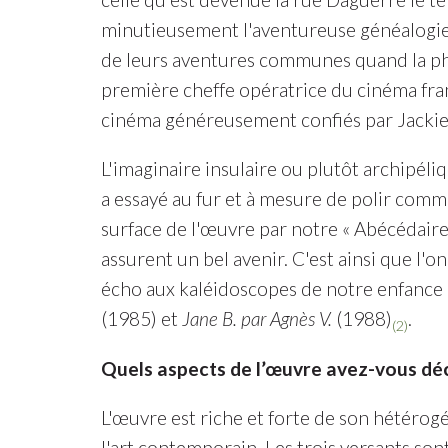
minutieusement l'aventureuse généalogie. 
de leurs aventures communes quand la p
première cheffe opératrice du cinéma fra
cinéma généreusement confiés par Jackie 
L'imaginaire insulaire ou plutôt archipéli
a essayé au fur et à mesure de polir comme 
surface de l'œuvre par notre « Abécédaire 
assurent un bel avenir. C'est ainsi que l'
écho aux kaléidoscopes de notre enfance q
(1985) et
Jane B. par Agnès V.
(1988)
.
(2)
Quels aspects de l’œuvre avez-vous dé
L'œuvre est riche et forte de son hétérogé
l'art contemporain. Les trois versants so