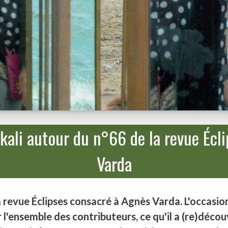
kali autour du n°66 de la revue Écl
Varda
revue Éclipses consacré à Agnès Varda. L'occasion é
 l'ensemble des contributeurs, ce qu'il a (re)déco