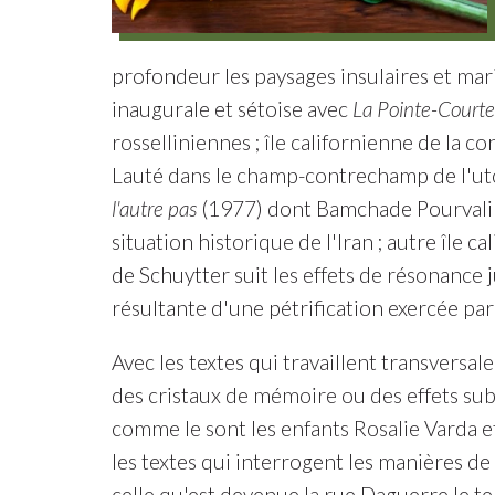
profondeur les paysages insulaires et marit
inaugurale et sétoise avec
La Pointe-Courte
rosselliniennes ; île californienne de la c
Lauté dans le champ-contrechamp de l'utopi
l'autre pas
(1977) dont Bamchade Pourvali in
situation historique de l'Iran ; autre île 
de Schuytter suit les effets de résonance 
résultante d'une pétrification exercée par
Avec les textes qui travaillent transvers
des cristaux de mémoire ou des effets sub
comme le sont les enfants Rosalie Varda e
les textes qui interrogent les manières de
celle qu'est devenue la rue Daguerre le 