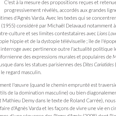
C'est à la mesure des propositions reçues et retenue
progressivement révélés, accordés aux grandes lign
imes d'Agnès Varda. Avec les textes qui se concentrent 
(1955) considéré par Michaël Delavaud notamment à 
ontre-culture et ses limites contestataires avec
Lions Love
e hippie et de la dystopie télévisuelle ; île de l'épop
terroge avec pertinence outre l'actualité politique le
californienne des expressions murales et populaires de
M
jusque dans les statues parisiennes des
Dites Cariatides
(
 le regard masculin.
alement l'œuvre (quand le chemin emprunté est travers
tils de la domination masculine) ou bien diagonalemen
t Mathieu Demy dans le texte de Roland Carrée), nous 
 faire d'Agnès Varda et les façons de vivre une vie en 
temps d'une séquence des
Plages d'Agnès
(2008) dont Pie