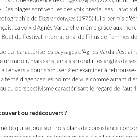
Des plages sont venues des voix précieuses. La voix d
hotographie de
Daguerréotypes
(1975) lui a permis d'ê
nçais. La voix d'Agnès Varda elle-même grâce aux morc
Buet du Festival International de Films de Femmes de 
que qui caractérise les paysages d'Agnès Varda s'est ai
un miroir, mais sans jamais arrondir les angles de ses b
à l'envers » pour s'amuser à en examiner à rebrousse-p
on a tenté d'agencer les points de vue comme autant d'éc
u'au perspectivisme caractérisant le regard de l'autr
couvert ou redécouvert ?
néité qui se joue sur trois plans de consistance conco
nt comme des plaques tectoniques qui s'allieraient not