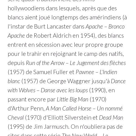
hollywoodiens dans lesquels, après que des
blancs aient joué longtemps des amérindiens (à
l'instar de Burt Lancaster dans
Apache
–
Bronco
Apache
de Robert Aldrich en 1954), des blancs
entrent en sécession avec leur propre groupe
pour le trahir en rejoignant le camp des natifs,
depuis
Run of the Arrow
–
Le Jugement des flèches
(1957) de Samuel Fuller et
Pawnee
–
L'Indien
blanc
(1957) de George Waggner jusqu'à
Dance
with Wolves
–
Danse avec les loups
(1990), en
passant encore par
Little Big Man
(1970)
d'Arthur Penn,
A Man Called Horse
–
Un nommé
Cheval
(1970) d'Elliott Silverstein et
Dead Man
(1995) de Jim Jarmusch. On n'oubliera pas de
citer dans cette série
The New World
–
Le