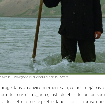
wollf - Snowglobe (visuel fourni par Jour2fête).
urage dans un environnement sain, ce n’est déjà pas un
tour de nous est rugueux, instable et aride, on fait s
 aide. Cette force, le prêtre danois Lucas la puise dans 