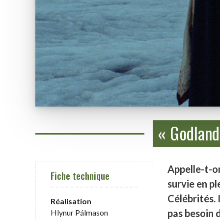
« Godland
Appelle-t-
Fiche technique
survie en p
Célébrités. 
Réalisation
pas besoin d
Hlynur Pálmason