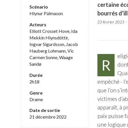
certaine éc
Scénario
bourrés d’il
Hlynur Pálmason
23 février 2023
Acteurs
Elliott Crosset Hove, Ida
Mekkín Hlynsdóttir,
Ingvar Sigurdsson, Jacob
Hauberg Lohmann, Vic
elig
Carmen Sonne, Waage
R
Sandø
dont
Quan
Durée
empêché - l’
2h18
que l’on s’in
Genre
victimes d’a
Drame
apparaît, à p
Date de sortie
paix puisse f
21 décembre 2022
une logique u