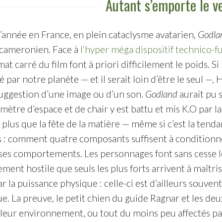
Autant s’emporte le v
d’année en France, en plein cataclysme avatarien,
Godla
 cameronien. Face à
l’hyper méga dispositif technico-fu
mat carré du film font à priori difficilement le poids.
é par notre planète — et il serait loin d’être le seul —,
uggestion d’une image ou d’un son.
Godland
aurait pu 
ètre d’espace et de chair y est battu et mis K.O par la
plus que la fête de la matière — même si c’est la tenda
 : comment quatre composants suffisent à conditionn
ses comportements. Les personnages font sans cesse le 
ent hostile que seuls les plus forts arrivent à maîtris
 la puissance physique : celle-ci est d’ailleurs souven
. La preuve, le petit chien du guide Ragnar et les deux
 leur environnement, ou tout du moins peu affectés par