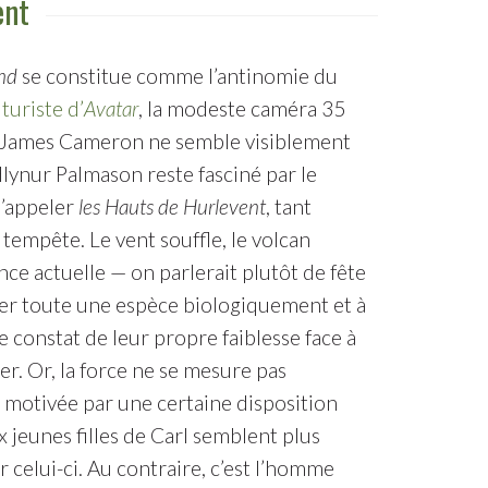
ent
nd
se constitue comme l’antinomie du
turiste d’
Avatar
, la modeste caméra 35
 Si James Cameron ne semble visiblement
 Hlynur Palmason reste fasciné par le
s’appeler
les Hauts de Hurlevent
, tant
 tempête. Le vent souffle, le volcan
nce actuelle — on parlerait plutôt de fête
er toute une espèce biologiquement et à
constat de leur propre faiblesse face à
er. Or, la force ne se mesure pas
t motivée par une certaine disposition
 jeunes filles de Carl semblent plus
 celui-ci. Au contraire, c’est l’homme