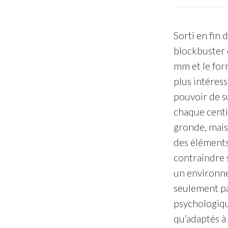
Sorti en fin 
blockbuster
mm et le for
plus intéress
pouvoir de s
chaque centim
gronde, mais 
des éléments
contraindre 
un environnem
seulement par
psychologique
qu’adaptés à