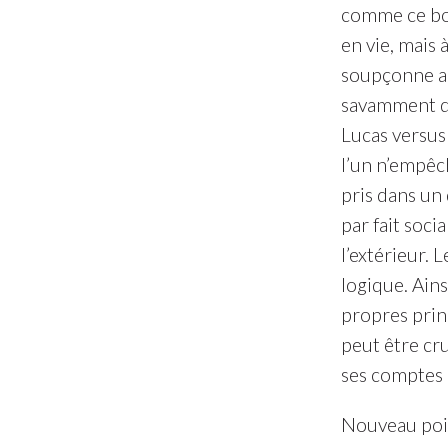
comme ce bouc
en vie, mais 
soupçonne au
savamment div
Lucas versus
l’un n’empêc
pris dans un
par fait soci
l’extérieur. 
logique. Ains
propres princ
peut être cr
ses comptes a
Nouveau po