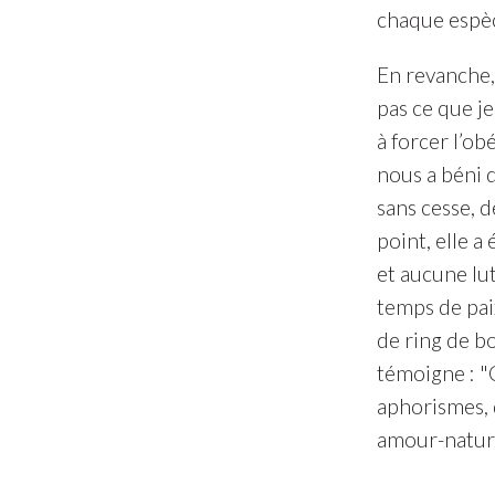
chaque espèce
En revanche, 
pas ce que je
à forcer l’ob
nous a béni d
sans cesse, d
point, elle a
et aucune lu
temps de paix
de ring de bo
témoigne : "C
aphorismes, q
amour-nature