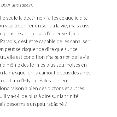
en pour une raison
.
 seule la doctrine « faites ce que je dis,
on vise à donner un sens à la vie, mais aussi
le pousse sans cesse à l’épreuve. Dieu
Paradis, c’est être capable de les canaliser
On peut se risquer de dire que sur ce
out, elle est condition
sine qua non
de la vie
prend même des formes plus sournoises en
on la masque, on la camoufle sous des aires
fin du film d’Hlynur Palmason en
nc raison à bien des dictons et autres
 y a-t-il de plus à dire sur la trinité
mais désormais un peu rabâché ?