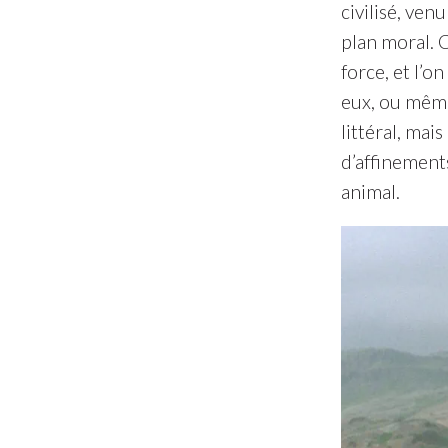
civilisé, ven
plan moral. 
force, et l’o
eux, ou même 
littéral, mai
d’affinement
animal.