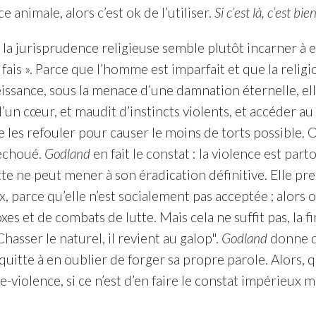
 animale, alors c’est ok de l’utiliser.
Si c’est là, c’est bi
la jurisprudence religieuse semble plutôt incarner à elle
 fais ». Parce que l’homme est imparfait et que la religi
éissance, sous la menace d’une damnation éternelle, el
’un cœur, et maudit d’instincts violents, et accéder au 
e les refouler pour causer le moins de torts possible. 
 échoué.
Godland
en fait le constat : la violence est part
tte ne peut mener à son éradication définitive. Elle 
, parce qu’elle n’est socialement pas acceptée ; alors 
xes et de combats de lutte. Mais cela ne suffit pas, la 
hasser le naturel, il revient au galop".
Godland
donne do
uitte à en oublier de forger sa propre parole. Alors, qu’il
-violence, si ce n’est d’en faire le constat impérieux 