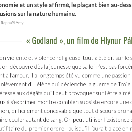
onomie et un style affirmé, le plaçant bien au-de
lusions sur la nature humaine.
Raphaël Amy
« Godland », un film de Hlynur P
ion violente et violence religieuse, tout a été dit sur l
 on découvre dès la jeunesse que sa loi n’est pas forcéme
t à l’amour, il a longtemps été vu comme une passion e
enlèvement d’Hélène qui déclenche la guerre de Troie.
téresse aux dégâts qu’il peut provoquer sur l’être aimé
bus à s’exprimer montre combien subsiste encore une o
riori, difficilement concevable que tout discours prônan
aire couler autant de sang. On peut utiliser l’existence
tilitaire du premier ordre : puisqu’il l’aurait placé en 