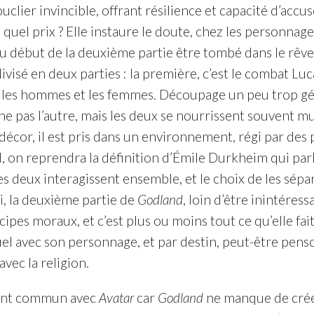
lier invincible, offrant résilience et capacité d’accu
à quel prix ? Elle instaure le doute, chez les personna
 début de la deuxième partie être tombé dans le rêve, 
isé en deux parties : la première, c’est le combat Luc
 les hommes et les femmes. Découpage un peu trop gé
he pas l’autre, mais les deux se nourrissent souvent 
 décor, il est pris dans un environnement, régi par de
al, on reprendra la définition d’Émile Durkheim qui pa
Les deux interagissent ensemble, et le choix de les sépa
i, la deuxième partie de
Godland
, loin d’être inintéress
ipes moraux, et c’est plus ou moins tout ce qu’elle fai
uel avec son personnage, et par destin, peut-être pen
vec la religion.
int commun avec
Avatar
car
Godland
ne manque de créer