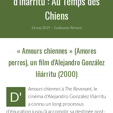
d'Iñárritu : Au Temps des
Chiens
14 mai 2019
Guillaume Richard
« Amours chiennes » (Amores
perros), un film d'Alejandro González
Iñárritu (2000)
Amours chiennes
à
The Revenant
, le
D'
cinéma d'Alejandro González Iñárritu
a connu un long processus
d'épuration jusqu'à accomplir sa destinée post-