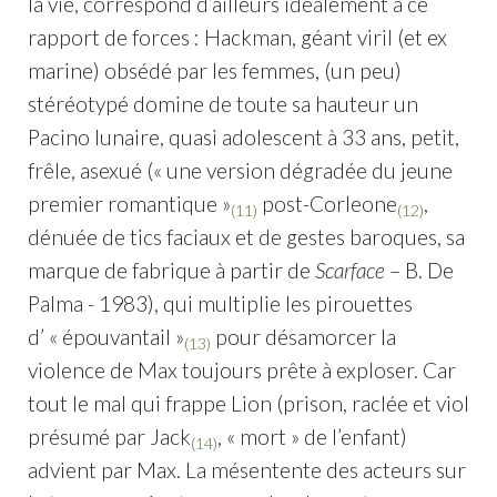
la vie, correspond d’ailleurs idéalement à ce
rapport de forces : Hackman, géant viril (et ex
marine) obsédé par les femmes, (un peu)
stéréotypé domine de toute sa hauteur un
Pacino lunaire, quasi adolescent à 33 ans, petit,
frêle, asexué (« une version dégradée du jeune
premier romantique »
post-Corleone
,
(11)
(12)
dénuée de tics faciaux et de gestes baroques, sa
marque de fabrique à partir de
Scarface
– B. De
Palma - 1983), qui multiplie les pirouettes
d’ « épouvantail »
pour désamorcer la
(13)
violence de Max toujours prête à exploser. Car
tout le mal qui frappe Lion (prison, raclée et viol
présumé par Jack
, « mort » de l’enfant)
(14)
advient par Max. La mésentente des acteurs sur