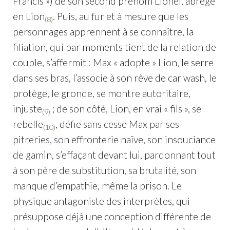
Francis ») de son second prénom Lionel, abrégé
en Lion
. Puis, au fur et à mesure que les
(8)
personnages apprennent à se connaître, la
filiation, qui par moments tient de la relation de
couple, s’affermit : Max « adopte » Lion, le serre
dans ses bras, l’associe à son rêve de car wash, le
protège, le gronde, se montre autoritaire,
injuste
; de son côté, Lion, en vrai « fils », se
(9)
rebelle
, défie sans cesse Max par ses
(10)
pitreries, son effronterie naïve, son insouciance
de gamin, s’effaçant devant lui, pardonnant tout
à son père de substitution, sa brutalité, son
manque d’empathie, même la prison. Le
physique antagoniste des interprètes, qui
présuppose déjà une conception différente de