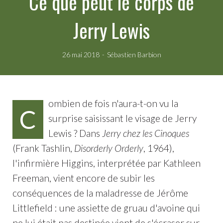
Ce que peut le corps de
Jerry Lewis
26 mai 2018
Sébastien Barbion
ombien de fois n'aura-t-on vu la
C
surprise saisissant le visage de Jerry
Lewis ? Dans
Jerry chez les Cinoques
(Frank Tashlin,
Disorderly Orderly
, 1964),
l'infirmière Higgins, interprétée par Kathleen
Freeman, vient encore de subir les
conséquences de la maladresse de Jérôme
Littlefield : une assiette de gruau d'avoine qui
ne lui était pas destinée vient de s'écraser sur