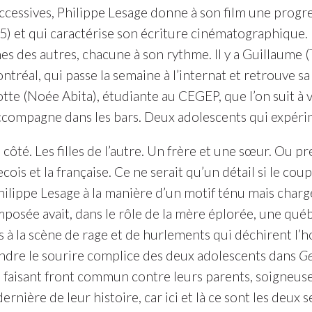
uccessives, Philippe Lesage donne à son film une progr
) et qui caractérise son écriture cinématographique. L
nes des autres, chacune à son rythme. Il y a Guillaume 
tréal, qui passe la semaine à l’internat et retrouve sa f
tte (Noée Abita), étudiante au CEGEP, que l’on suit à 
accompagne dans les bars. Deux adolescents qui expérim
 côté. Les filles de l’autre. Un frère et une sœur. Ou 
becois et la française. Ce ne serait qu’un détail si le 
hilippe Lesage à la manière d’un motif ténu mais char
posée avait, dans le rôle de la mère éplorée, une québ
is à la scène de rage et de hurlements qui déchirent 
dre le sourire complice des deux adolescents dans
Ge
, faisant front commun contre leurs parents, soigneus
dernière de leur histoire, car ici et là ce sont les deux 