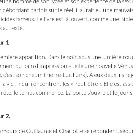
jeune homme de son lycée et son expérience de la sexu
on débordant parfois sur le réel, il aurait eu une mauvai
cides fameux. Le livre est là, ouvert, comme une Bible,
 au texte.
ur 1
emière apparition. Dans le noir, sous une lumière rouge
ment du bain d’impression – telle une nouvelle Vén
c’est son cheum (Pierre-Luc Funk). À eux deux, ils rej
la vie ! » qui rencontrent les « Peut-être ». Elle est assi
arrête, le temps commence. La porte s’ouvre et le jour 
r 2.
s amours de Guillaume et Charlotte se répondent, sé