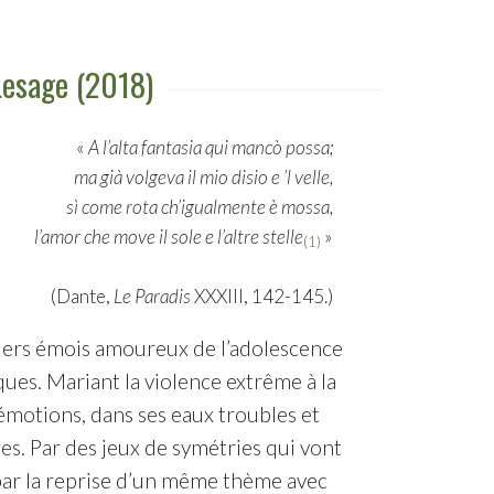
Lesage (2018)
«
A l’alta fantasia qui mancò possa;
ma già volgeva il mio disio e ’l velle,
sì come rota ch’igualmente è mossa,
l’amor che move il sole e l’altre stelle
»
(1)
(Dante,
Le Paradis
XXXIII, 142-145.)
iers émois amoureux de l’adolescence
ues. Mariant la violence extrême à la
émotions, dans ses eaux troubles et
es. Par des jeux de symétries qui vont
 par la reprise d’un même thème avec