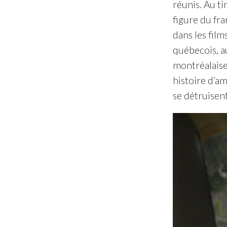
réunis. Au ti
figure du fr
dans les fil
québecois, a
montréalaise 
histoire d’am
se détruisent