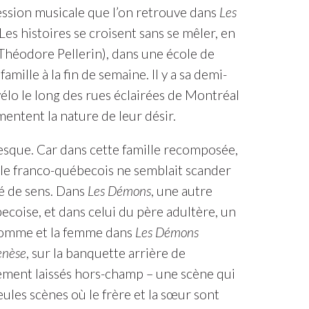
ession musicale que l’on retrouve dans
Les
es histoires se croisent sans se mêler, en
(Théodore Pellerin), dans une école de
amille à la fin de semaine. Il y a sa demi-
vélo le long des rues éclairées de Montréal
entent la nature de leur désir.
presque. Car dans cette famille recomposée,
couple franco-québecois ne semblait scander
gé de sens. Dans
Les Démons
, une autre
ecoise, et dans celui du père adultère, un
l’homme et la femme dans
Les Démons
nèse
, sur la banquette arrière de
ement laissés hors-champ – une scène qui
seules scènes où le frère et la sœur sont