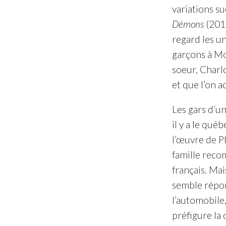
variations s
Démons
(2015
regard les u
garçons à Mon
soeur, Charlo
et que l’on 
Les gars d’un
il y a le qué
l’œuvre de P
famille recom
français. Ma
semble répon
l’automobile
préfigure la 