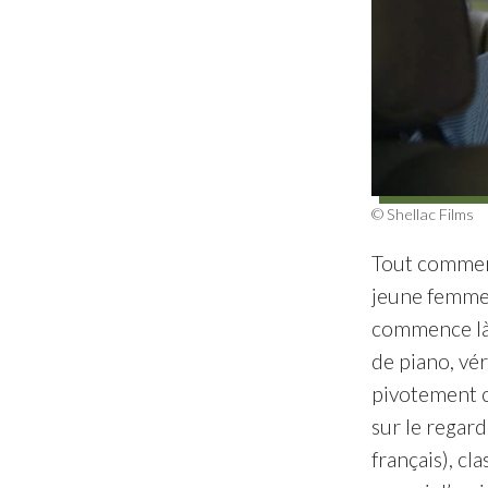
© Shellac Films
Tout commence
jeune femme é
commence là ?
de piano, vé
pivotement co
sur le regar
français), cl