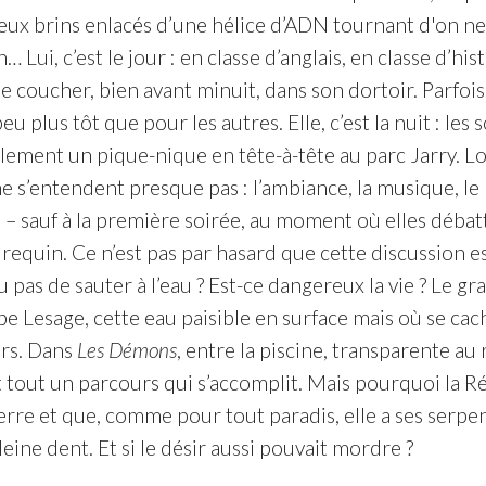
x brins enlacés d’une hélice d’ADN tournant d'on ne sa
 Lui, c’est le jour : en classe d’anglais, en classe d’his
coucher, bien avant minuit, dans son dortoir. Parfois, 
u plus tôt que pour les autres. Elle, c’est la nuit : les s
ement un pique-nique en tête-à-tête au parc Jarry. Lors
e s’entendent presque pas : l’ambiance, la musique, le
 – sauf à la première soirée, au moment où elles débatt
requin. Ce n’est pas par hasard que cette discussion est
pas de sauter à l’eau ? Est-ce dangereux la vie ? Le grand
pe Lesage, cette eau paisible en surface mais où se ca
urs. Dans
Les Démons
, entre la piscine, transparente au 
t tout un parcours qui s’accomplit. Mais pourquoi la R
terre et que, comme pour tout paradis, elle a ses serpe
eine dent. Et si le désir aussi pouvait mordre ?