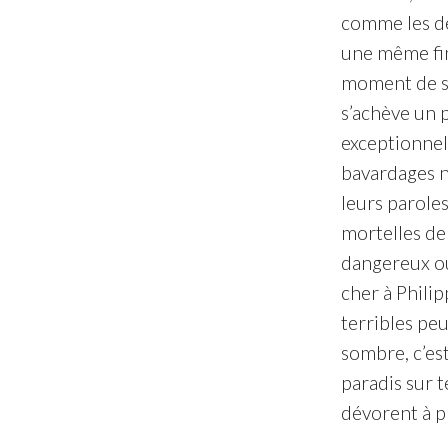
comme les deu
une même fin…
moment de se 
s’achève un pe
exceptionnell
bavardages n
leurs paroles
mortelles de 
dangereux ou 
cher à Philip
terribles pe
sombre, c’es
paradis sur 
dévorent à pl