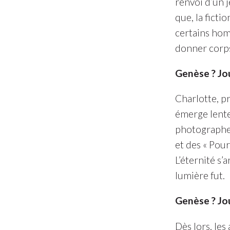
renvoi d’un 
que, la ficti
certains homi
donner corps
Genèse ? Jo
Charlotte, pr
émerge lente
photographe, 
et des « Pour 
L’éternité s’
lumière fut.
Genèse ? Jou
Dès lors, le