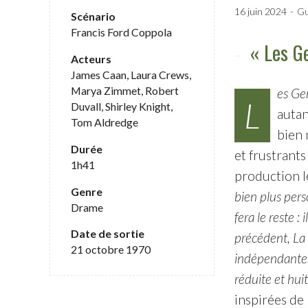
16 juin 2024
Gu
Scénario
Francis Ford Coppola
« Les Ge
Acteurs
James Caan, Laura Crews,
Marya Zimmet, Robert
es Gen
L
Duvall, Shirley Knight,
autan
Tom Aldredge
bien 
Durée
et frustrants
1h41
production l
Genre
bien plus pers
Drame
fera le reste :
Date de sortie
précédent, La 
21 octobre 1970
indépendante. 
réduite et hui
inspirées de