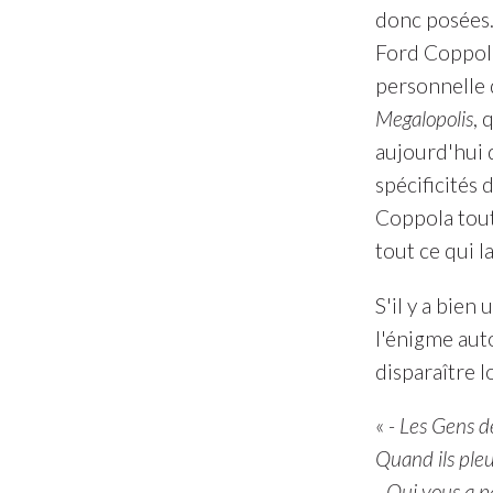
donc posées. 
Ford Coppola 
personnelle d
Megalopolis
, 
aujourd'hui
spécificités
Coppola tout
tout ce qui l
S'il y a bien
l'énigme auto
disparaître l
«
- Les Gens de
Quand ils pleur
- Qui vous a p