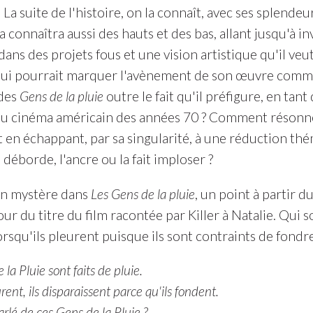
La suite de l'histoire, on la connaît, avec ses splendeu
connaîtra aussi des hauts et des bas, allant jusqu'à i
ans des projets fous et une vision artistique qu'il veut 
qui pourrait marquer l'avènement de son œuvre comme
 des
Gens de la pluie
outre le fait qu'il préfigure, en tan
 du cinéma américain des années 70 ? Comment résonne-
 en échappant, par sa singularité, à une réduction t
a déborde, l'ancre ou la fait imploser ?
 un mystère dans
Les Gens de la pluie
, un point à partir d
ur du titre du film racontée par Killer à Natalie. Qui s
orsqu'ils pleurent puisque ils sont contraints de fondre
 la Pluie sont faits de pluie.
ent, ils disparaissent parce qu'ils fondent.
arlé de ces Gens de la Pluie ?