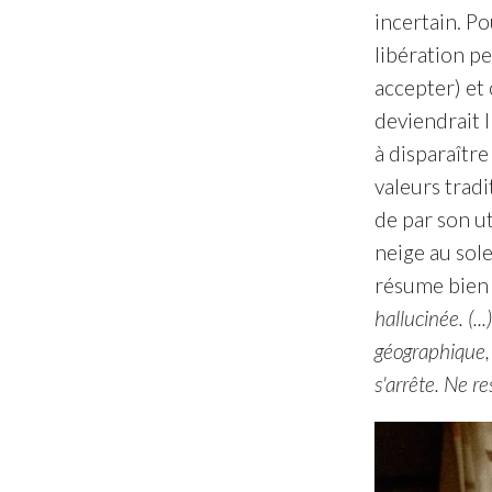
incertain. Po
libération p
accepter) et 
deviendrait l
à disparaître
valeurs tradi
de par son u
neige au sole
résume bien 
hallucinée. (.
géographique, 
s'arrête. Ne re