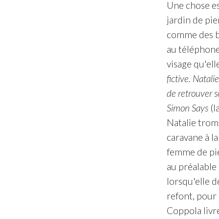
Une chose est
jardin de pie
comme des bo
au téléphone.
visage qu'ell
fictive. Natal
de retrouver s
Simon Says
(l
Natalie trom
caravane à l
femme de pie
au préalable
lorsqu'elle d
refont, pour 
Coppola livr