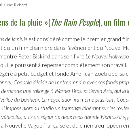
illaume Richard
ns de la pluie »(
The Rain People
), un film
s de la pluie
est considéré comme le premier grand fil
t qu'un film charnière dans l'avènement du Nouvel Ho
montré Peter Biskind dans son livre
Le Nouvel Hollywo
 qui le poussent à repenser complètement son travail. 
égère à petit budget et fonde American Zoetrope, sa 
onnel, Coppola décide de l'entreprendre avec ses fonds prop
 il demande une rallonge à Warner Bros. et Seven Arts, qui la 
Vallée du bonheur. La négociation ira même plus loin : Copp
Il impose alors au studio un tournage itinérant sur les route
t véhicules, puis un séjour de deux mois dans le Nebraska
»
(1
 la Nouvelle Vague française et du cinéma européen en