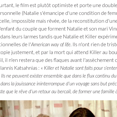
urtant, le film est plutôt optimiste et porte une double
ersonnelle (Natalie s'émancipe d'une condition de fem
celle, impossible mais rêvée, de la reconstitution d'un
'enfant du couple que forment Natalie et son mari Vinn
 dans leurs larmes tandis que Natalie et Killer expéri
tionnelles de l'
American way of life
. Ils n'ont rien de tr
topie justement, et par la mort qui attend Killer au b
il, il n'en restera que des flaques avant l'assèchemen
Iannis Katsahnias : «
Killer et Natalie sont faits pour s'en
..) Ils ne peuvent exister ensemble que dans le flux continu 
dans la jouissance ininterrompue d'un voyage sans but précis.
ste que le rêve d'un retour au bercail, de former une famille à