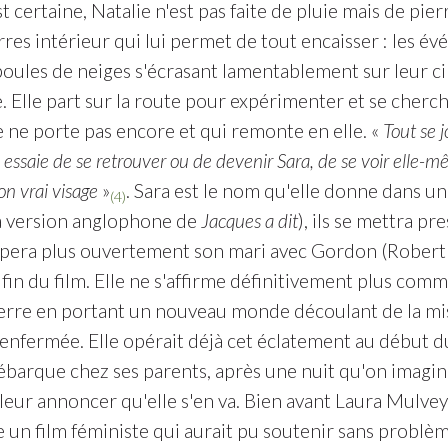
 certaine, Natalie n'est pas faite de pluie mais de pier
rres intérieur qui lui permet de tout encaisser : les év
ules de neiges s'écrasant lamentablement sur leur cib
 Elle part sur la route pour expérimenter et se cherch
e ne porte pas encore et qui remonte en elle. «
Tout se j
ie essaie de se retrouver ou de devenir Sara, de se voir el
on vrai visage
»
. Sara est le nom qu'elle donne dans un 
(4)
a version anglophone de
Jacques a dit
), ils se mettra pr
pera plus ouvertement son mari avec Gordon (Robert D
a fin du film. Elle ne s'affirme définitivement plus c
rre en portant un nouveau monde découlant de la mise 
 enfermée. Elle opérait déjà cet éclatement au début d
ébarque chez ses parents, après une nuit qu'on imagine
leur annoncer qu'elle s'en va. Bien avant Laura Mulvey 
e un film féministe qui aurait pu soutenir sans problè