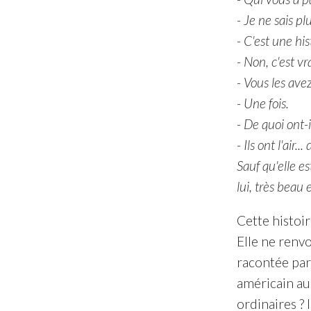
- Je ne sais plu
- C'est une hi
- Non, c'est vra
- Vous les avez
- Une fois.
- De quoi ont-il
- Ils ont l'air..
Sauf qu'elle est
lui, très beau e
Cette histoi
Elle ne renvo
racontée par 
américain au 
ordinaires ? 