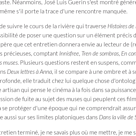
aste. Néanmoins, José Luis Guerin s'est montré généreux
même s'il porte la trace d'une rencontre manquée.
de suivre le cours de la rivière qui traverse
Histoires de
ssibilité de poser une question sur un élément précis 
spère que cet entretien donnera envie au lecteur de (r
us précieuses, comptant
Innisfree
,
Tren de sombras
,
En con
es muses
. Plusieurs questions restent en suspens, comm
ans
Deux lettres à Anna
, il se compare à une ombre et à 
rofonde, elle traduit chez lui quelque chose d'ontolog
 artisan qui pense le cinéma à la fois dans sa puissanc
ion de fuite au sujet des muses qui peuplent ces film
 à se protéger d'une époque qui ne comprendrait assur
e aussi sur ses limites platoniques dans
Dans la ville de 
tretien terminé, je ne savais plus où me mettre, je me se