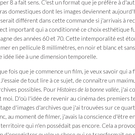
uper 8 a fait sens. C'est un format que je préfère à d'
ras domestiques dont les images deviennent aujourd'h
rait différent dans cette commande si j'arrivais à recou
ect important qui a conditionné ce choix esthétique fut
pagne des années 60 et 70. Cette intemporalité est ét
ilmer en pellicule 8 millimètres, en noir et blanc et san
te idée liée à une dimension temporelle.
ue fois que je commence un film, je veux savoir qui a f
 J'essaie de tout lire à ce sujet, de connaître un maxi
rchives possibles. Pour
Histoires de la bonne vallée
, j'ai
t moi. D'où l'idée de revenir au cinéma des premiers 
age d'images d'archives que j'ai trouvées sur ce quarti
nc, au moment de filmer, j'avais la conscience d'être 
n territoire qui n'en possédait pas encore. Cela a pro
rain d'enregistrer quelque chose qui se transformait e