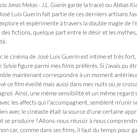
ia Jonas Mekas - J.L. Guerin
garde la trace) ou Abbas Ki
 José Luis Guerin fait partie de ces derniers artisans fa
explore et expérimente à travers la double magie de l'
des fictions, quelque part entre le désir et les mythes
té.
 le cinéma de José Luis Guerin est intime et très fort
e Sylvia
figure parmi mes films préférés. Si j'avais pu être
mble maintenant correspondre à un moment antérieur d
êvé ce film éveillé mais aussi dans mes nuits où je croi
agnol. Ainsi, une même sensibilité et un même regard s
avec les affects qui l'accompagnent, semblent m'unir 
en avec le cinéaste était la source d'une certaine app
t se produire ? Allons-nous réussir à nous comprend
non car, comme dans ses films, il faut du temps pour g