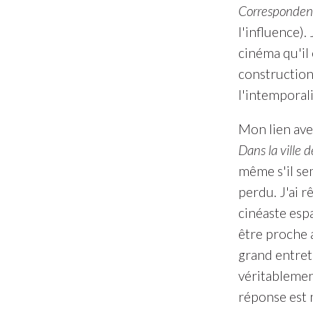
Correspondenc
l'influence).
cinéma qu'il 
construction 
l'intemporali
Mon lien avec
Dans la ville d
même s'il se
perdu. J'ai r
cinéaste esp
être proche 
grand entreti
véritablemen
réponse est 