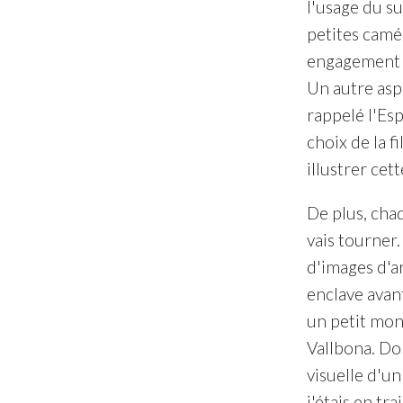
l'usage du s
petites camé
engagement se
Un autre asp
rappelé l'Es
choix de la f
illustrer cet
De plus, chaq
vais tourner.
d'images d'a
enclave avan
un petit mont
Vallbona. Do
visuelle d'u
j'étais en t