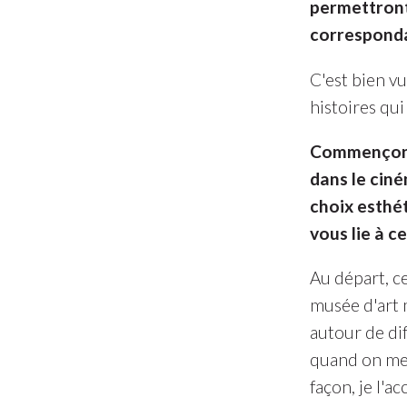
permettront
correspond
C'est bien vu
histoires qui 
Commençons 
dans le cin
choix esthé
vous lie à c
Au départ, ce
musée d'art m
autour de di
quand on me 
façon, je l'a