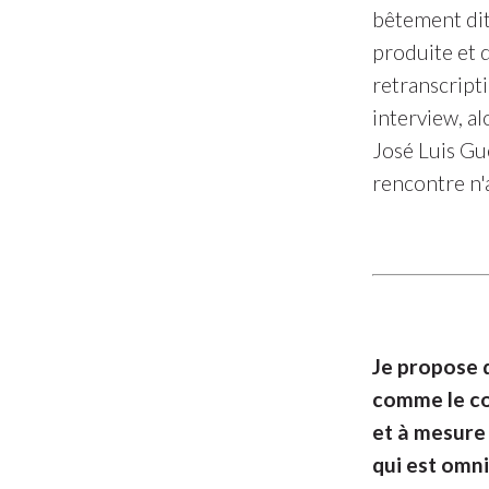
bêtement dit
produite et q
retranscript
interview, a
José Luis Gu
rencontre n'a
Je propose 
comme le cou
et à mesure 
qui est omni