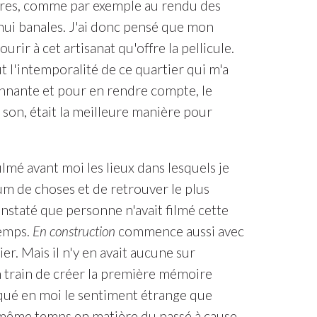
autres, comme par exemple au rendu des
ui banales. J'ai donc pensé que mon
rir à cet artisanat qu'offre la pellicule.
 l'intemporalité de ce quartier qui m'a
onnante et pour en rendre compte, le
s son, était la meilleure manière pour
ilmé avant moi les lieux dans lesquels je
mum de choses et de retrouver le plus
 constaté que personne n'avait filmé cette
temps.
En construction
commence aussi avec
er. Mais il n'y en avait aucune sur
en train de créer la première mémoire
voqué en moi le sentiment étrange que
n même temps en matière du passé à cause