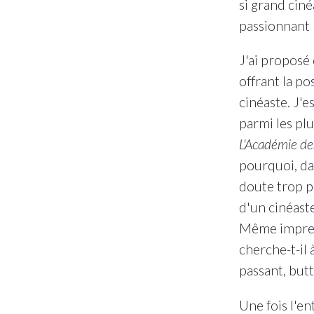
si grand ciné
passionnant 
J'ai proposé 
offrant la po
cinéaste. J'e
parmi les pl
L'Académie d
pourquoi, d
doute trop p
d'un cinéaste
Même impress
cherche-t-il
passant, butt
Une fois l'en